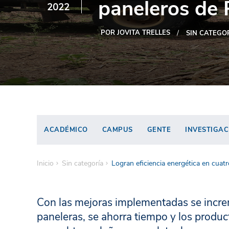
paneleros de 
2022
POR JOVITA TRELLES
SIN CATEGO
ACADÉMICO
CAMPUS
GENTE
INVESTIGAC
Inicio
Sin categoría
Logran eficiencia energética en cuat
Con las mejoras implementadas se incre
paneleras, se ahorra tiempo y los produc