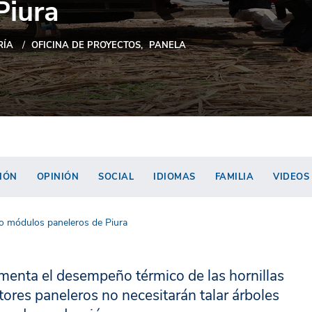
Piura
RÍA
OFICINA DE PROYECTOS
PANELA
IÓN
OPINIÓN
SOCIAL
IDIOMAS
FAMILIA
VIDEOS
ro módulos paneleros de Piura
menta el desempeño térmico de las hornillas
tores paneleros no necesitarán talar árboles