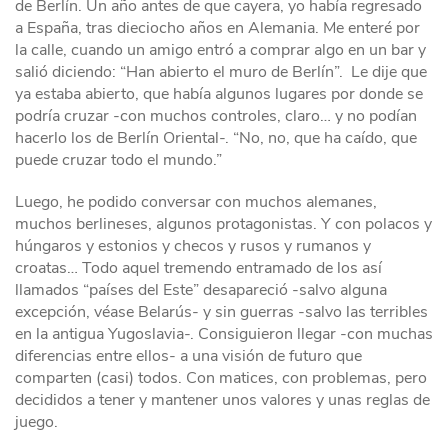
de Berlín. Un año antes de que cayera, yo había regresado
a España, tras dieciocho años en Alemania. Me enteré por
la calle, cuando un amigo entró a comprar algo en un bar y
salió diciendo: “Han abierto el muro de Berlín”. Le dije que
ya estaba abierto, que había algunos lugares por donde se
podría cruzar -con muchos controles, claro… y no podían
hacerlo los de Berlín Oriental-. “No, no, que ha caído, que
puede cruzar todo el mundo.”
Luego, he podido conversar con muchos alemanes,
muchos berlineses, algunos protagonistas. Y con polacos y
húngaros y estonios y checos y rusos y rumanos y
croatas… Todo aquel tremendo entramado de los así
llamados “países del Este” desapareció -salvo alguna
excepción, véase Belarús- y sin guerras -salvo las terribles
en la antigua Yugoslavia-. Consiguieron llegar -con muchas
diferencias entre ellos- a una visión de futuro que
comparten (casi) todos. Con matices, con problemas, pero
decididos a tener y mantener unos valores y unas reglas de
juego.