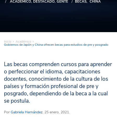
ACADÉMICO
DESTACADO
GENTE
BECAS
CHINA
Inicio
Académico
Gobiernos de Japón y China ofrecen becas para estudios de pre y posgrado
Las becas comprenden cursos para aprender
o perfeccionar el idioma, capacitaciones
docentes, conocimiento de la cultura de los
países y formación profesional de pre y
posgrado, dependiendo de la beca a la cual
se postula.
Por
Gabriela Hernández
. 25 enero, 2021.