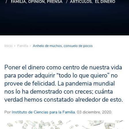
FAMILIA
OPINIÓN
PRENSA
ARTÍCULOS
EL DINERO
Inicio
Familia
Anhelo de muchos, consuelo de pocos
Poner el dinero como centro de nuestra vida
para poder adquirir “todo lo que quiero” no
provee de felicidad. La pandemia mundial
nos lo ha demostrado con creces; cuánta
verdad hemos constatado alrededor de esto.
Por
Instituto de Ciencias para la Familia
. 03 diciembre, 2020.