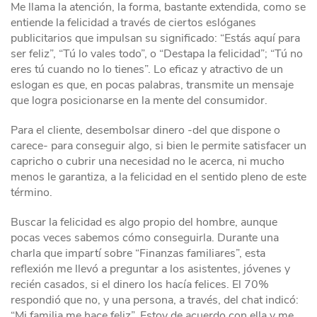
Me llama la atención, la forma, bastante extendida, como se
entiende la felicidad a través de ciertos eslóganes
publicitarios que impulsan su significado: “Estás aquí para
ser feliz”, “Tú lo vales todo”, o “Destapa la felicidad”; “Tú no
eres tú cuando no lo tienes”. Lo eficaz y atractivo de un
eslogan es que, en pocas palabras, transmite un mensaje
que logra posicionarse en la mente del consumidor.
Para el cliente, desembolsar dinero -del que dispone o
carece- para conseguir algo, si bien le permite satisfacer un
capricho o cubrir una necesidad no le acerca, ni mucho
menos le garantiza, a la felicidad en el sentido pleno de este
término.
Buscar la felicidad es algo propio del hombre, aunque
pocas veces sabemos cómo conseguirla. Durante una
charla que impartí sobre “Finanzas familiares”, esta
reflexión me llevó a preguntar a los asistentes, jóvenes y
recién casados, si el dinero los hacía felices. El 70%
respondió que no, y una persona, a través, del chat indicó:
“Mi familia me hace feliz”. Estoy de acuerdo con ella y me