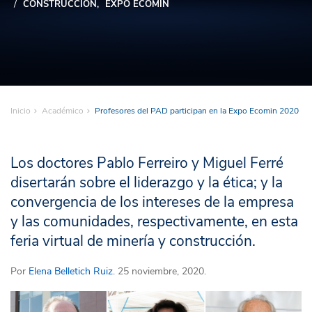
CONSTRUCCIÓN
EXPO ECOMIN
Inicio
Académico
Profesores del PAD participan en la Expo Ecomin 2020
Los doctores Pablo Ferreiro y Miguel Ferré
disertarán sobre el liderazgo y la ética; y la
convergencia de los intereses de la empresa
y las comunidades, respectivamente, en esta
feria virtual de minería y construcción.
Por
Elena Belletich Ruiz
. 25 noviembre, 2020.