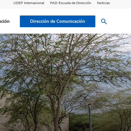
UDEP Internacional
PAD-Escuela de Dirección
Noticias
pción
Dirección de Comunicación