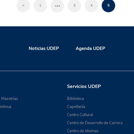
…
<
1
3
4
5
Noticias UDEP
Agenda UDEP
Servicios UDEP
 Maestrías
Biblioteca
ntinua
Capellanía
Centro Cultural
Centro de Desarrollo de Carrera
Centro de Idiomas