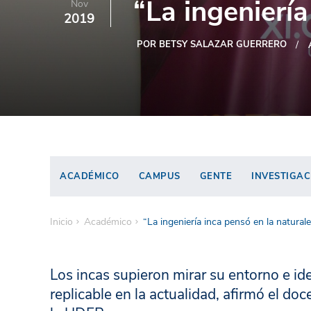
“La ingeniería
Nov
2019
POR BETSY SALAZAR GUERRERO
ACADÉMICO
CAMPUS
GENTE
INVESTIGAC
Inicio
Académico
“La ingeniería inca pensó en la natural
Los incas supieron mirar su entorno e ide
replicable en la actualidad, afirmó el d