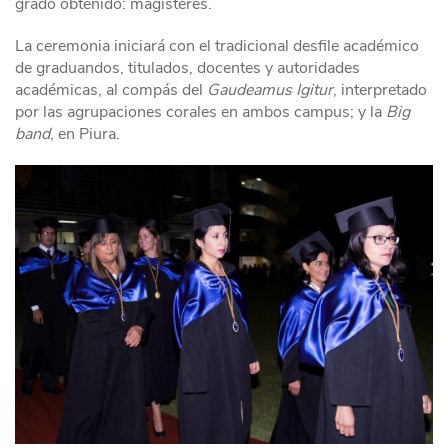
grado obtenido: magísteres.
La ceremonia iniciará con el tradicional desfile académico
de graduandos, titulados, docentes y autoridades
académicas, al compás del
Gaudeamus Igitur
, interpretado
por las agrupaciones corales en ambos campus; y la
Big
band
, en Piura.