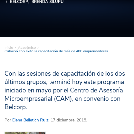
BELCORP
BRENDA SILUPÚ
Inicio
Académico
Culminó con éxito la capacitación de más de 400 emprendedoras
Con las sesiones de capacitación de los dos
últimos grupos, terminó hoy este programa
iniciado en mayo por el Centro de Asesoría
Microempresarial (CAM), en convenio con
Belcorp.
Por
Elena Belletich Ruiz
. 17 diciembre, 2018.