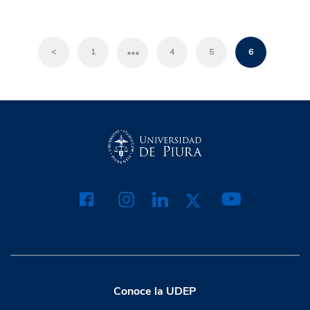
…
<
1
4
5
6
Conoce la UDEP