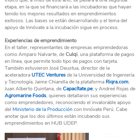
Indicó que, a fines de este año, se pasará a una segunda
etapa, en la que se financiará a las incubadoras que hayan
tenido los mejores resultados en emprendimientos
exitosos. Las bases se están desarrollando y el tema del
apoyo de Innóvate a la incubación sigue en proceso.
Experiencias de emprendimiento
En el taller, representantes de empresas emprendedoras
como Amparo Nalvarte, de
Culqi
, una plataforma de pagos
en línea, que permite todo tipo de pagos con tarjeta.
También estuvieron José Deustua, director de la
aceleradora
UTEC
Ventures
de la Universidad de Ingeniería
y Tecnología; Jaime Chiarella de la plataforma
Riqra.com
;
Juan Alberto Quintana, de
Capacítate.pe
, y Andreé Rojas de
Agromarine Foods
, quienes detallaron sus experiencias
como emprendedores, reconociendo el invalorable apoyo
del
Ministerio de la Producción
con Innóvate Perú. Cabe
anotar que los dos últimos están incubando sus
emprendimientos en HUB UDEP.