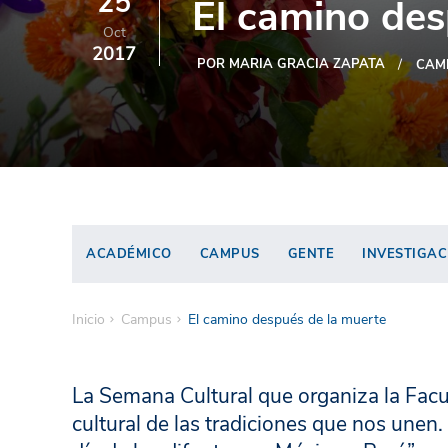
25
El camino des
Oct
2017
POR MARIA GRACIA ZAPATA
CAM
ACADÉMICO
CAMPUS
GENTE
INVESTIGAC
Inicio
Campus
El camino después de la muerte
La Semana Cultural que organiza la Fac
cultural de las tradiciones que nos unen. 