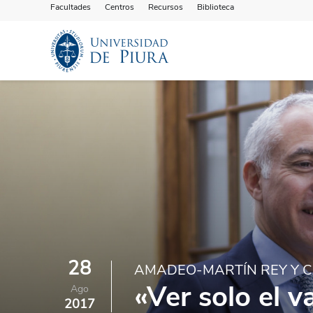
Facultades
Centros
Recursos
Biblioteca
28
AMADEO-MARTÍN REY Y C
«Ver solo el v
Ago
2017