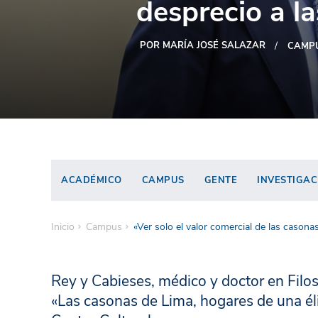
desprecio a la
POR MARÍA JOSÉ SALAZAR
CAMP
ACADÉMICO
CAMPUS
GENTE
INVESTIGAC
Inicio
Campus
«Ver solo el valor comercial de las casona
Rey y Cabieses, médico y doctor en Filoso
«Las casonas de Lima, hogares de una él