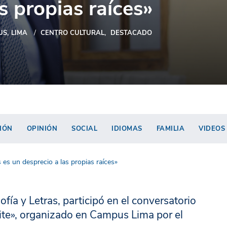
s propias raíces»
US
LIMA
CENTRO CULTURAL
DESTACADO
IÓN
OPINIÓN
SOCIAL
IDIOMAS
FAMILIA
VIDEOS
s es un desprecio a las propias raíces»
fía y Letras, participó en el conversatorio
ite», organizado en Campus Lima por el