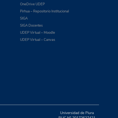
OneDrive UDEP
Pirhua – Repositorio Institucional
SIGA
SIGA Docentes
UDEP Virtual – Moodle
UDEP Virtual – Canvas
Universidad de Piura
RUC N° 20172627421