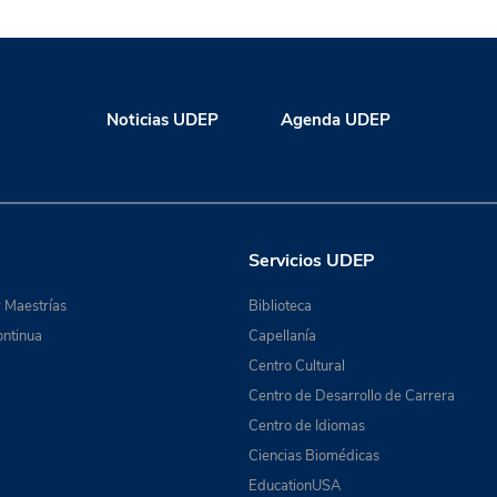
Noticias UDEP
Agenda UDEP
Servicios UDEP
 Maestrías
Biblioteca
ntinua
Capellanía
Centro Cultural
Centro de Desarrollo de Carrera
Centro de Idiomas
Ciencias Biomédicas
EducationUSA