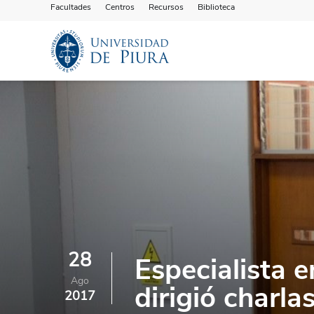
Facultades
Centros
Recursos
Biblioteca
28
Especialista e
Ago
dirigió charla
2017