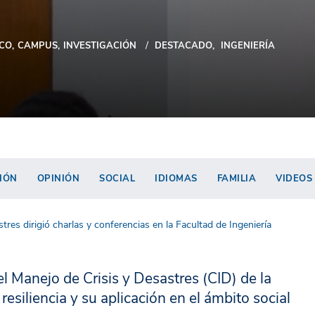
CO
CAMPUS
INVESTIGACIÓN
DESTACADO
INGENIERÍA
IÓN
OPINIÓN
SOCIAL
IDIOMAS
FAMILIA
VIDEOS
stres dirigió charlas y conferencias en la Facultad de Ingeniería
 el Manejo de Crisis y Desastres (CID) de la
esiliencia y su aplicación en el ámbito social