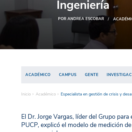
Ingeniería
POR ANDREA ESCOBAR
ACADÉMI
ACADÉMICO
CAMPUS
GENTE
INVESTIGAC
Inicio
Académico
Especialista en gestión de crisis y desa
El Dr. Jorge Vargas, líder del Grupo para
PUCP, explicó el modelo de medición de r