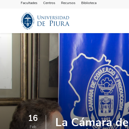
Facultades
Centros
Recursos
Biblioteca
16
La Cámara de
Feb