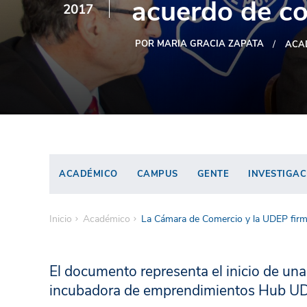
acuerdo de co
2017
POR MARIA GRACIA ZAPATA
ACA
ACADÉMICO
CAMPUS
GENTE
INVESTIGAC
Inicio
Académico
La Cámara de Comercio y la UDEP firm
El documento representa el inicio de una
incubadora de emprendimientos Hub U