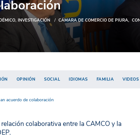
laboración
DÉMICO
INVESTIGACIÓN
CÁMARA DE COMERCIO DE PIURA
CO
IÓN
OPINIÓN
SOCIAL
IDIOMAS
FAMILIA
VIDEOS
an acuerdo de colaboración
 relación colaborativa entre la CAMCO y la
DEP.