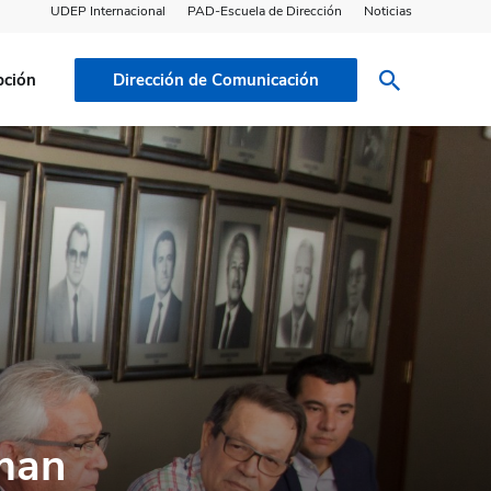
UDEP Internacional
PAD-Escuela de Dirección
Noticias
pción
Dirección de Comunicación
man