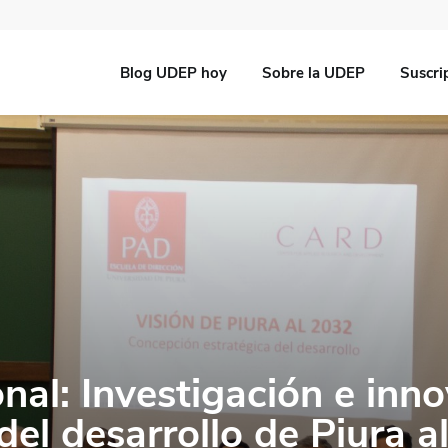
Blog UDEP hoy
Sobre la UDEP
Suscri
al: Investigación e inn
del desarrollo de Piura a