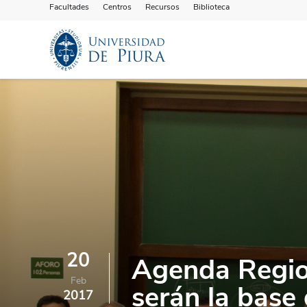
Facultades
Centros
Recursos
Biblioteca
20
Agenda Region
Feb
serán la base 
2017