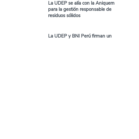
La UDEP se alía con la Aniquem
para la gestión responsable de
residuos sólidos
La UDEP y BNI Perú firman un
convenio para fortalecer la
formación empresarial
Profesores de la UDEP
presentan en Chile estudios
sobre comunidades indígenas
Competitividad en Piura, una
tarea pendiente
Egresados que residen en