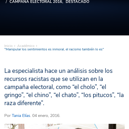
CAMPAÑA ELECTORAL 2016
DESTACADO
Inicio
Académico
"Manipular los sentimientos es inmoral, el racismo también lo es"
La especialista hace un análisis sobre los
recursos racistas que se utilizan en la
campaña electoral, como “el cholo”, “el
gringo”, “el chino”, “el chato”, “los pitucos”, “la
raza diferente”.
Por
Tania Elías
. 04 enero, 2016.