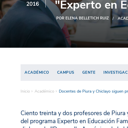
"Experto en E
2016
POR ELENA BELLETICH RUIZ
ACAD
ACADÉMICO
CAMPUS
GENTE
INVESTIGAC
Inicio
Académico
Docentes de Piura y Chiclayo siguen p
Ciento treinta y dos profesores de Piura 
del programa Experto en Educación Famili