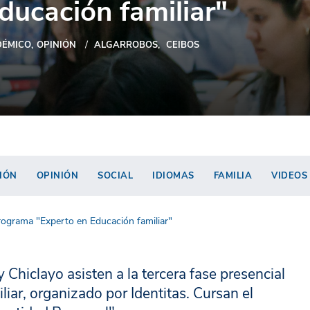
ducación familiar"
ÉMICO
OPINIÓN
ALGARROBOS
CEIBOS
IÓN
OPINIÓN
SOCIAL
IDIOMAS
FAMILIA
VIDEOS
rograma "Experto en Educación familiar"
y Chiclayo asisten a la tercera fase presencial
ar, organizado por Identitas. Cursan el