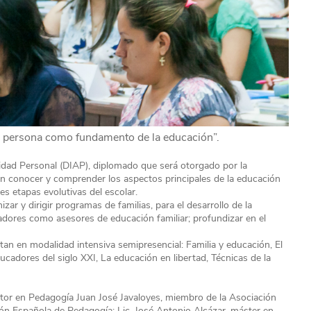
La persona como fundamento de la educación”.
tidad Personal (DIAP), diplomado que será otorgado por la
an conocer y comprender los aspectos principales de la educación
tes etapas evolutivas del escolar.
r y dirigir programas de familias, para el desarrollo de la
cadores como asesores de educación familiar; profundizar en el
n en modalidad intensiva semipresencial: Familia y educación, El
ducadores del siglo XXI, La educación en libertad, Técnicas de la
ctor en Pedagogía Juan José Javaloyes, miembro de la Asociación
ón Española de Pedagogía; Lic. José Antonio Alcázar, máster en