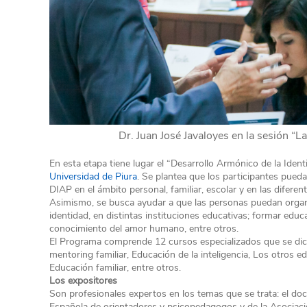
Dr. Juan José Javaloyes en la sesión “
En esta etapa tiene lugar el “Desarrollo Armónico de la Iden
Universidad de Piura
. Se plantea que los participantes pued
DIAP en el ámbito personal, familiar, escolar y en las diferen
Asimismo, se busca ayudar a que las personas puedan organiza
identidad, en distintas instituciones educativas; formar edu
conocimiento del amor humano, entre otros.
El Programa comprende 12 cursos especializados que se dicta
mentoring familiar, Educación de la inteligencia, Los otros e
Educación familiar, entre otros.
Los expositores
Son profesionales expertos en los temas que se trata: el do
Española de orientadores y psicopedagogos y de la Asociaci