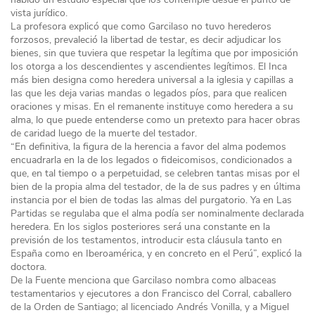
vista jurídico.
La profesora explicó que como Garcilaso no tuvo herederos
forzosos, prevaleció la libertad de testar, es decir adjudicar los
bienes, sin que tuviera que respetar la legítima que por imposición
los otorga a los descendientes y ascendientes legítimos. El Inca
más bien designa como heredera universal a la iglesia y capillas a
las que les deja varias mandas o legados píos, para que realicen
oraciones y misas. En el remanente instituye como heredera a su
alma, lo que puede entenderse como un pretexto para hacer obras
de caridad luego de la muerte del testador.
“En definitiva, la figura de la herencia a favor del alma podemos
encuadrarla en la de los legados o fideicomisos, condicionados a
que, en tal tiempo o a perpetuidad, se celebren tantas misas por el
bien de la propia alma del testador, de la de sus padres y en última
instancia por el bien de todas las almas del purgatorio. Ya en Las
Partidas se regulaba que el alma podía ser nominalmente declarada
heredera. En los siglos posteriores será una constante en la
previsión de los testamentos, introducir esta cláusula tanto en
España como en Iberoamérica, y en concreto en el Perú”, explicó la
doctora.
De la Fuente menciona que Garcilaso nombra como albaceas
testamentarios y ejecutores a don Francisco del Corral, caballero
de la Orden de Santiago; al licenciado Andrés Vonilla, y a Miguel