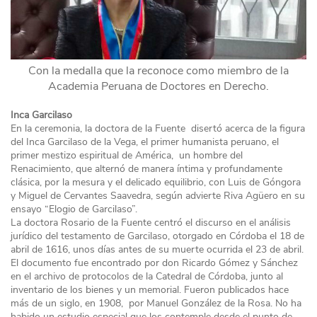
Con la medalla que la reconoce como miembro de la
Academia Peruana de Doctores en Derecho.
Inca Garcilaso
En la ceremonia, la doctora de la Fuente disertó acerca de la figura
del Inca Garcilaso de la Vega, el primer humanista peruano, el
primer mestizo espiritual de América, un hombre del
Renacimiento, que alternó de manera íntima y profundamente
clásica, por la mesura y el delicado equilibrio, con Luis de Góngora
y Miguel de Cervantes Saavedra, según advierte Riva Agüero en su
ensayo “Elogio de Garcilaso”.
La doctora Rosario de la Fuente centró el discurso en el análisis
jurídico del testamento de Garcilaso, otorgado en Córdoba el 18 de
abril de 1616, unos días antes de su muerte ocurrida el 23 de abril.
El documento fue encontrado por don Ricardo Gómez y Sánchez
en el archivo de protocolos de la Catedral de Córdoba, junto al
inventario de los bienes y un memorial. Fueron publicados hace
más de un siglo, en 1908, por Manuel González de la Rosa. No ha
habido un estudio especial que los contemple desde el punto de