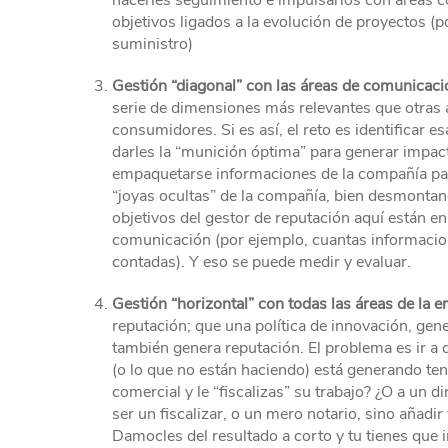
hacerles seguimiento e impulsarlos con áreas co
objetivos ligados a la evolución de proyectos (
suministro)
Gestión “diagonal” con las áreas de comunicaci
serie de dimensiones más relevantes que otras a
consumidores. Si es así, el reto es identificar 
darles la “munición óptima” para generar impac
empaquetarse informaciones de la compañía para
“joyas ocultas” de la compañía, bien desmontand
objetivos del gestor de reputación aquí están e
comunicación (por ejemplo, cuantas informacion
contadas). Y eso se puede medir y evaluar.
Gestión “horizontal” con todas las áreas de la 
reputación; que una política de innovación, gene
también genera reputación. El problema es ir a
(o lo que no están haciendo) está generando ten
comercial y le “fiscalizas” su trabajo? ¿O a un 
ser un fiscalizar, o un mero notario, sino añadir
Damocles del resultado a corto y tu tienes que i