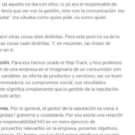
a) aquello no iba con ellos: si yo era el responsable de
 tenía que ver con la gestión, sino con la comunicación, los
ayudar” me situaba como quien pide, no como quien
r otras cosas bien distintas. Pero este post no va de lo
s cosas sean distintas. Y, en resumen, las líneas de
r en 4:
ción.
Para eso hemos usado el Rep Track, y hoy podemos
ión de una empresa en el imaginario de un consumidor son
variables: su oferta de productos y servicios; ser un buen
d innovadora; su compromiso social; sus resultados
Esto significa simplemente que la gestión de la reputación
olo actor.
ones
. Por lo general, el gestor de la reputación se viene a
gridad / gobierno y ciudadanía. Por eso existe una relación
ta responsabilidad NO es un mero ejercicio de
r proyectos relevantes en la empresa, ponerles objetivos,