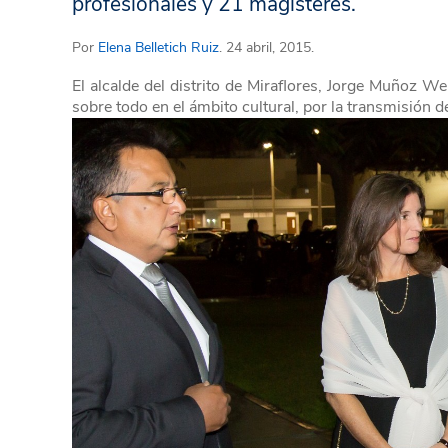
profesionales y 21 magísteres.
Por
Elena Belletich Ruiz
. 24 abril, 2015.
El alcalde del distrito de Miraflores, Jorge Muñoz We
sobre todo en el ámbito cultural, por la transmisión d