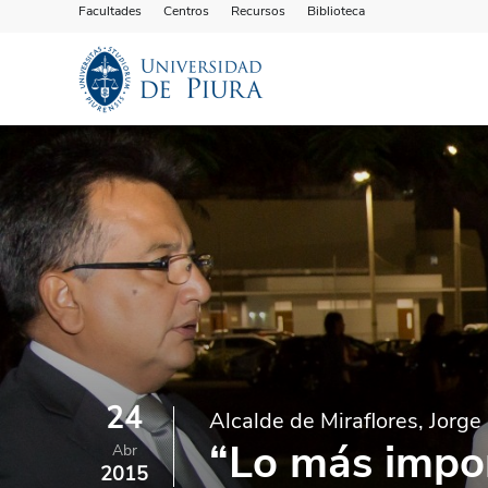
Facultades
Centros
Recursos
Biblioteca
24
Alcalde de Miraflores, Jorg
“Lo más impo
Abr
2015