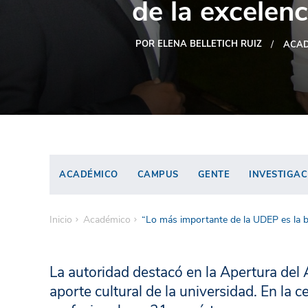
de la excelenc
POR ELENA BELLETICH RUIZ
ACAD
ACADÉMICO
CAMPUS
GENTE
INVESTIGAC
Inicio
Académico
“Lo más importante de la UDEP es la b
La autoridad destacó en la Apertura de
aporte cultural de la universidad. En l