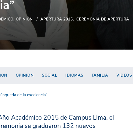
ia”
ÉMICO
OPINIÓN
APERTURA 2015
CEREMONIA DE APERTURA
IÓN
OPINIÓN
SOCIAL
IDIOMAS
FAMILIA
VIDEOS
úsqueda de la excelencia”
l Año Académico 2015 de Campus Lima, el
a ceremonia se graduaron 132 nuevos