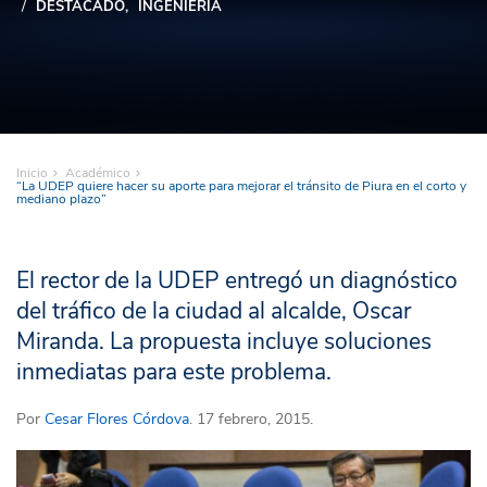
DESTACADO
INGENIERÍA
Inicio
Académico
“La UDEP quiere hacer su aporte para mejorar el tránsito de Piura en el corto y
mediano plazo”
El rector de la UDEP entregó un diagnóstico
del tráfico de la ciudad al alcalde, Oscar
Miranda. La propuesta incluye soluciones
inmediatas para este problema.
Por
Cesar Flores Córdova
. 17 febrero, 2015.