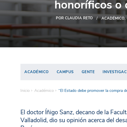
honoríficos o
POR CLAUDIA RETO
ACADÉMICO
ACADÉMICO
CAMPUS
GENTE
INVESTIGAC
Inicio
Académico
“El Estado debe promover la compra d
El doctor Íñigo Sanz, decano de la Facul
Valladolid, dio su opinión acerca del des