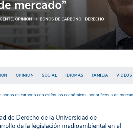
 de mercado”
GENTE
OPINIÓN
BONOS DE CARBONO
DERECHO
IÓN
OPINIÓN
SOCIAL
IDIOMAS
FAMILIA
VIDEOS
e bonos de carbono con estímulos económicos, honoríficos o de merca
tad de Derecho de la Universidad de
arrollo de la legislación medioambiental en el