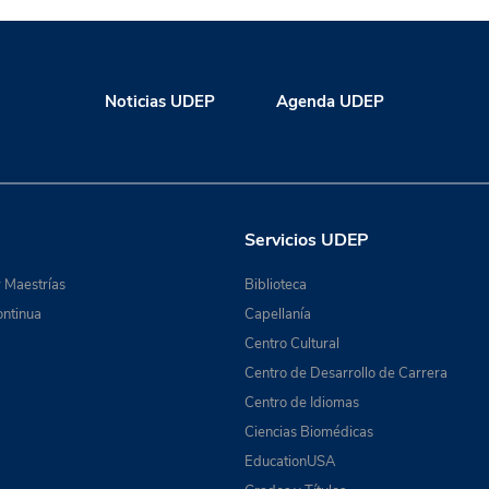
Noticias UDEP
Agenda UDEP
Servicios UDEP
 Maestrías
Biblioteca
ntinua
Capellanía
Centro Cultural
Centro de Desarrollo de Carrera
Centro de Idiomas
Ciencias Biomédicas
EducationUSA