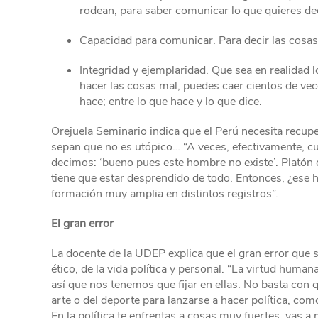
rodean, para saber comunicar lo que quieres dec
Capacidad para comunicar. Para decir las cosas
Integridad y ejemplaridad. Que sea en realidad 
hacer las cosas mal, puedes caer cientos de vec
hace; entre lo que hace y lo que dice.
Orejuela Seminario indica que el Perú necesita recuper
sepan que no es utópico… “A veces, efectivamente, cua
decimos: ‘bueno pues este hombre no existe’. Platón dec
tiene que estar desprendido de todo. Entonces, ¿ese 
formación muy amplia en distintos registros”.
El gran error
La docente de la UDEP explica que el gran error que s
ético, de la vida política y personal. “La virtud human
así que nos tenemos que fijar en ellas. No basta con q
arte o del deporte para lanzarse a hacer política, co
En la política te enfrentas a cosas muy fuertes, vas a