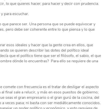
ir, lo que quieres hacer; para hacer y decir con prudencia.
 y para escuchar.
lo que parece ser. Una persona que se puede equivocar y
es, pero debe ser coherente entre lo que piensa y lo que
ar esos ideales y hacer que la gente crea en ellos, que
ndo se quieren describir las dotes del político ideal
ía que el político tiene que ser el filósofo, el sabio, el que
hombre dónde lo encuentras? Para ello se requiere de una
e comete con frecuencia es el tratar de desligar el aspecto
a al final sale a relucir, y más en esos puestos de gobierno;
ue seas el gran empresario o el gran gurú de la cocina, del
mo a veces pasa; ni basta con ser mediáticamente conocidos.
 manejar un poder político y económico, y esto requiere de