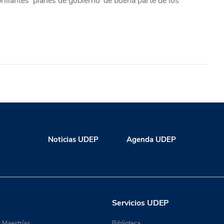
rillantes ‘planes de gobierno’ de buena parte de los
Noticias UDEP
Agenda UDEP
Servicios UDEP
 Maestrías
Biblioteca