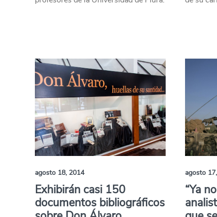
profesores de la Universidad de Piura.
de su car
agosto 18, 2014
agosto 17
Exhibirán casi 150
“Ya n
documentos bibliográficos
analis
sobre Don Álvaro
que se