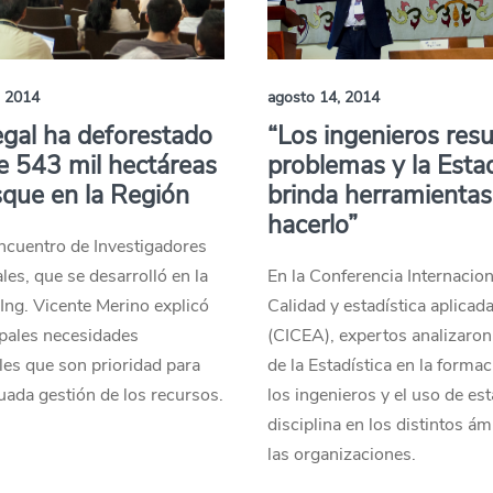
, 2014
agosto 14, 2014
legal ha deforestado
“Los ingenieros res
 543 mil hectáreas
problemas y la Estad
que en la Región
brinda herramientas
hacerlo”
 Encuentro de Investigadores
es, que se desarrolló en la
En la Conferencia Internacion
Ing. Vicente Merino explicó
Calidad y estadística aplicad
ipales necesidades
(CICEA), expertos analizaron
es que son prioridad para
de la Estadística en la forma
ada gestión de los recursos.
los ingenieros y el uso de est
disciplina en los distintos á
las organizaciones.