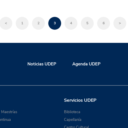
<
1
2
3
4
5
6
>
Noticias UDEP
Agenda UDEP
Servicios UDEP
 Maestrías
Biblioteca
ntinua
Capellanía
Centro Cultural