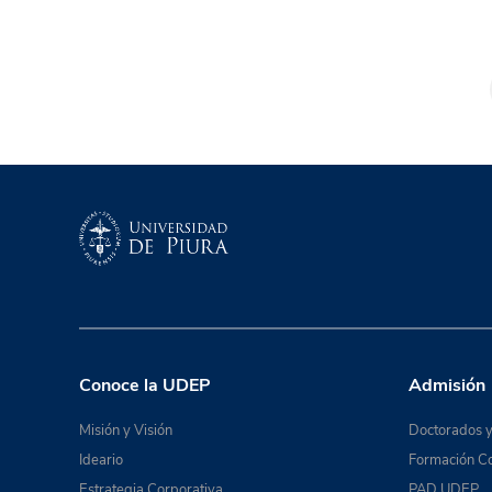
Conoce la UDEP
Admisión
Misión y Visión
Doctorados y
Ideario
Formación Co
Estrategia Corporativa
PAD UDEP