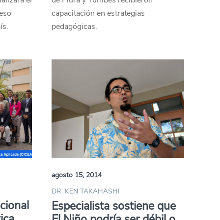
lizará el
de Piura y Tumbes recibieron
reso
capacitación en estrategias
ís.
pedagógicas.
agosto 15, 2014
DR. KEN TAKAHASHI
cional
Especialista sostiene que
ica
El Niño podría ser débil o