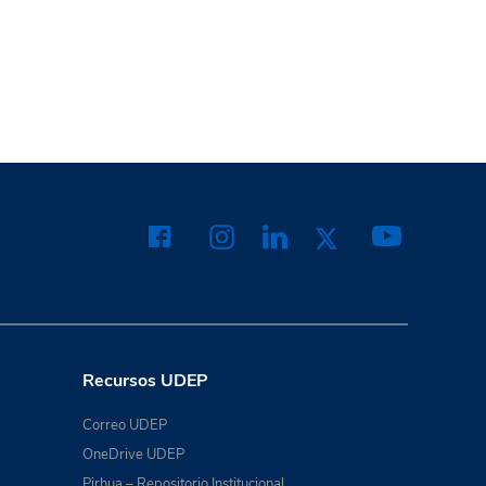
Recursos UDEP
Correo UDEP
OneDrive UDEP
Pirhua – Repositorio Institucional