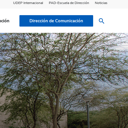
UDEP Internacional
PAD-Escuela de Dirección
Noticias
pción
Dirección de Comunicación