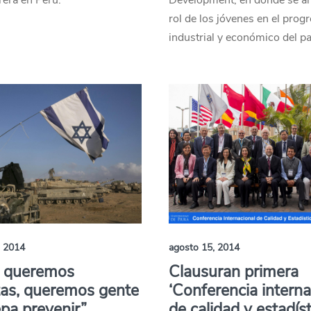
rera en Perú.
Development, en donde se ana
rol de los jóvenes en el prog
industrial y económico del pa
, 2014
agosto 15, 2014
o queremos
Clausuran primera
tas, queremos gente
‘Conferencia interna
pa prevenir”
de calidad y estadíst