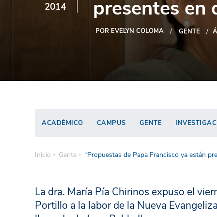
presentes en 
2014
POR EVELYN COLOMA
GENTE
Á
ACADÉMICO
CAMPUS
GENTE
INVESTIGAC
Inicio
Gente
“Propuestas de Papa Francisco ya están pr
La dra. María Pía Chirinos expuso el vie
Portillo a la labor de la Nueva Evangeliz