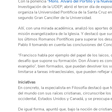
Con la ponencia
“Mons. Álvaro del Portillo y la Nuev
Investigación de la UDEP, abrió el tercer día de expo
organiza la Universidad Pontificia de la Santa Cruz e
segundo Gran Canciller de la Universidad.
Allí, con una mirada académica, analizó los aportes de 
misión evangelizadora de la Iglesia. Y destacó que su
los últimos Romanos Pontífices para superar los desa
Pablo II tomando en cuenta las conclusiones del Concil
“Francisco habla por ejemplo del papel de los laicos, 
desafío que supone su formación. Don Álvaro es cons
evangelio”, bien formados, que puedan devolver los va
limitarse a tareas intraeclesiales, que pueden reflejar c
Iniciativas
En concreto, la especialista en Filosofía destacó que 
del mundo con sus raíces cristianas, circunscribe los
occidental, Estados Unidos y Canadá, y se preocupa es
De igual forma, apuntó que, bajo la noción de cristiano