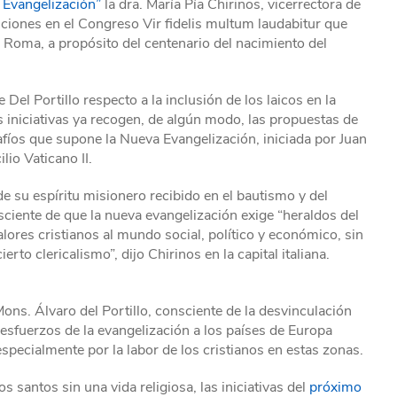
a Evangelización”
la dra. María Pía Chirinos, vicerrectora de
siciones en el Congreso Vir fidelis multum laudabitur que
n Roma, a propósito del centenario del nacimiento del
Del Portillo respecto a la inclusión de los laicos en la
s iniciativas ya recogen, de algún modo, las propuestas de
fíos que supone la Nueva Evangelización, iniciada por Juan
io Vaticano II.
de su espíritu misionero recibido en el bautismo y del
ciente de que la nueva evangelización exige “heraldos del
lores cristianos al mundo social, político y económico, sin
ierto clericalismo”, dijo Chirinos en la capital italiana.
Mons. Álvaro del Portillo, consciente de la desvinculación
 esfuerzos de la evangelización a los países de Europa
pecialmente por la labor de los cristianos en estas zonas.
s santos sin una vida religiosa, las iniciativas del
próximo