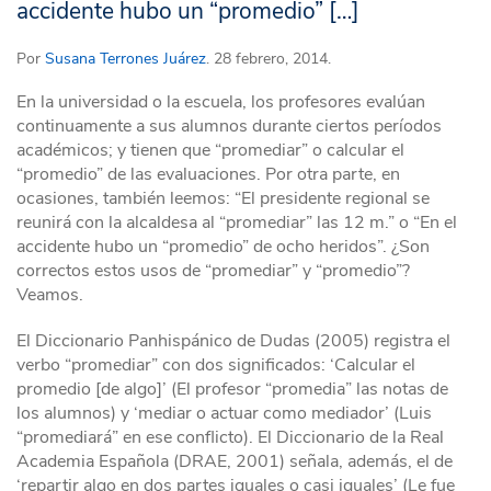
accidente hubo un “promedio” […]
Por
Susana Terrones Juárez
. 28 febrero, 2014.
En la universidad o la escuela,
los profesores
evalúan
continuamente a sus alumnos durante ciertos períodos
académicos; y tienen que “promediar” o calcular el
“promedio” de las evaluaciones. Por otra parte, en
ocasiones, también leemos: “El presidente regional se
reunirá con la alcaldesa al “promediar” las 12 m.” o “En el
accidente hubo un “promedio” de ocho heridos”. ¿Son
correctos estos usos de “promediar” y “promedio”?
Veamos.
El Diccionario Panhispánico de Dudas (2005) registra el
verbo “promediar” con dos significados: ‘Calcular el
promedio [de algo]’ (El profesor “promedia” las notas de
los alumnos) y ‘mediar o actuar como mediador’ (Luis
“promediará” en ese conflicto). El Diccionario de la Real
Academia Española (DRAE, 2001) señala, además, el de
‘repartir algo en dos partes iguales o casi iguales’ (Le fue