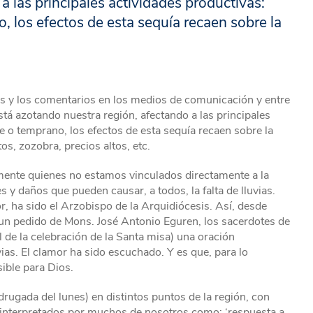
a las principales actividades productivas:
, los efectos de esta sequía recaen sobre la
ias y los comentarios en los medios de comunicación y entre
stá azotando nuestra región, afectando a las principales
de o temprano, los efectos de esta sequía recaen sobre la
os, zozobra, precios altos, etc.
lmente quienes no estamos vinculados directamente a la
 y daños que pueden causar, a todos, la falta de lluvias.
, ha sido el Arzobispo de la Arquidiócesis. Así, desde
un pedido de Mons. José Antonio Eguren, los sacerdotes de
al de la celebración de la Santa misa) una oración
ias. El clamor ha sido escuchado. Y es que, para lo
ible para Dios.
drugada del lunes) en distintos puntos de la región, con
r interpretados por muchos de nosotros como: ‘respuesta a