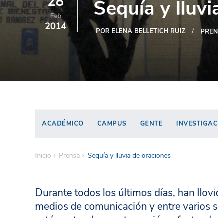
28
Sequía y lluvi
Feb
2014
POR ELENA BELLETICH RUIZ
PREN
ACADÉMICO
CAMPUS
GENTE
INVESTIGAC
Inicio
Prensa
Sequía y lluvia de oraciones
Durante todos los últimos días, han llovi
medios de comunicación y entre varios se