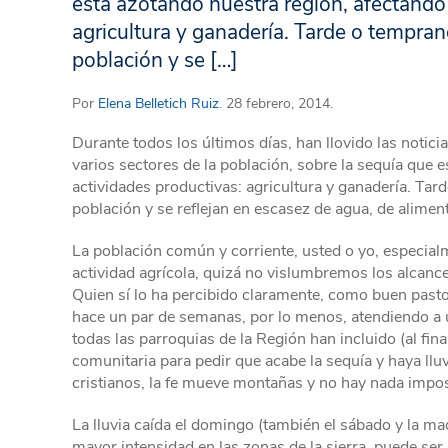
está azotando nuestra región, afectando 
agricultura y ganadería. Tarde o temprano
población y se […]
Por
Elena Belletich Ruiz
. 28 febrero, 2014.
Durante todos los últimos días, han llovido las notic
varios sectores de la población, sobre la sequía que e
actividades productivas: agricultura y ganadería. Tar
población y se reflejan en escasez de agua, de aliment
La población común y corriente, usted o yo, especia
actividad agrícola, quizá no vislumbremos los alcances
Quien sí lo ha percibido claramente, como buen pastor
hace un par de semanas, por lo menos, atendiendo a 
todas las parroquias de la Región han incluido (al fin
comunitaria para pedir que acabe la sequía y haya lluv
cristianos, la fe mueve montañas y no hay nada impos
La lluvia caída el domingo (también el sábado y la ma
mayor intensidad en las zonas de la sierra, puede se