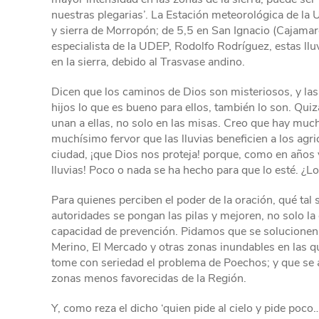
nuestras plegarias’. La Estación meteorológica de la 
y sierra de Morropón; de 5,5 en San Ignacio (Cajamarc
especialista de la UDEP, Rodolfo Rodríguez, estas ll
en la sierra, debido al Trasvase andino.
Dicen que los caminos de Dios son misteriosos, y las
hijos lo que es bueno para ellos, también lo son. Qu
unan a ellas, no solo en las misas. Creo que hay muc
muchísimo fervor que las lluvias beneficien a los agric
ciudad, ¡que Dios nos proteja! porque, como en años y
lluvias! Poco o nada se ha hecho para que lo esté. ¿Lo
Para quienes perciben el poder de la oración, qué ta
autoridades se pongan las pilas y mejoren, no solo la 
capacidad de prevención. Pidamos que se solucionen, 
Merino, El Mercado y otras zonas inundables en las qu
tome con seriedad el problema de Poechos; y que se 
zonas menos favorecidas de la Región.
Y, como reza el dicho ‘quien pide al cielo y pide poco