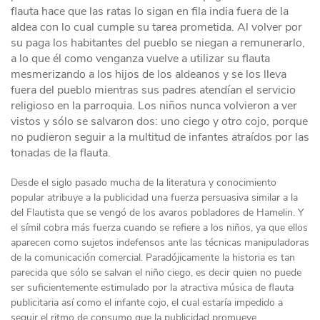
flauta hace que las ratas lo sigan en fila india fuera de la
aldea con lo cual cumple su tarea prometida. Al volver por
su paga los habitantes del pueblo se niegan a remunerarlo,
a lo que él como venganza vuelve a utilizar su flauta
mesmerizando a los hijos de los aldeanos y se los lleva
fuera del pueblo mientras sus padres atendían el servicio
religioso en la parroquia. Los niños nunca volvieron a ver
vistos y sólo se salvaron dos: uno ciego y otro cojo, porque
no pudieron seguir a la multitud de infantes atraídos por las
tonadas de la flauta.
Desde el siglo pasado mucha de la literatura y conocimiento
popular atribuye a la publicidad una fuerza persuasiva similar a la
del Flautista que se vengó de los avaros pobladores de Hamelin. Y
el símil cobra más fuerza cuando se refiere a los niños, ya que ellos
aparecen como sujetos indefensos ante las técnicas manipuladoras
de la comunicación comercial. Paradójicamente la historia es tan
parecida que sólo se salvan el niño ciego, es decir quien no puede
ser suficientemente estimulado por la atractiva música de flauta
publicitaria así como el infante cojo, el cual estaría impedido a
seguir el ritmo de consumo que la publicidad promueve.