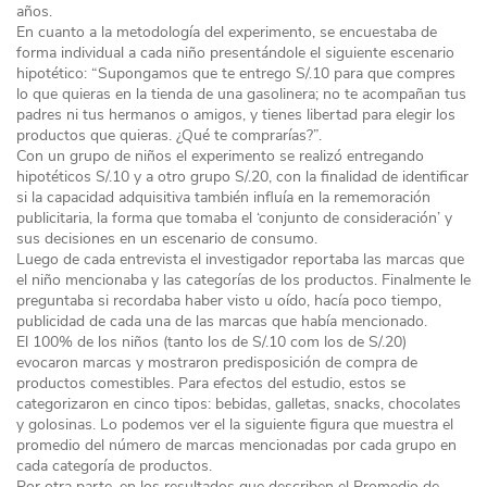
años.
En cuanto a la metodología del experimento, se encuestaba de
forma individual a cada niño presentándole el siguiente escenario
hipotético: “Supongamos que te entrego S/.10 para que compres
lo que quieras en la tienda de una gasolinera; no te acompañan tus
padres ni tus hermanos o amigos, y tienes libertad para elegir los
productos que quieras. ¿Qué te comprarías?”.
Con un grupo de niños el experimento se realizó entregando
hipotéticos S/.10 y a otro grupo S/.20, con la finalidad de identificar
si la capacidad adquisitiva también influía en la rememoración
publicitaria, la forma que tomaba el ‘conjunto de consideración’ y
sus decisiones en un escenario de consumo.
Luego de cada entrevista el investigador reportaba las marcas que
el niño mencionaba y las categorías de los productos. Finalmente le
preguntaba si recordaba haber visto u oído, hacía poco tiempo,
publicidad de cada una de las marcas que había mencionado.
El 100% de los niños (tanto los de S/.10 com los de S/.20)
evocaron marcas y mostraron predisposición de compra de
productos comestibles. Para efectos del estudio, estos se
categorizaron en cinco tipos: bebidas, galletas, snacks, chocolates
y golosinas. Lo podemos ver el la siguiente figura que muestra el
promedio del número de marcas mencionadas por cada grupo en
cada categoría de productos.
Por otra parte, en los resultados que describen el Promedio de