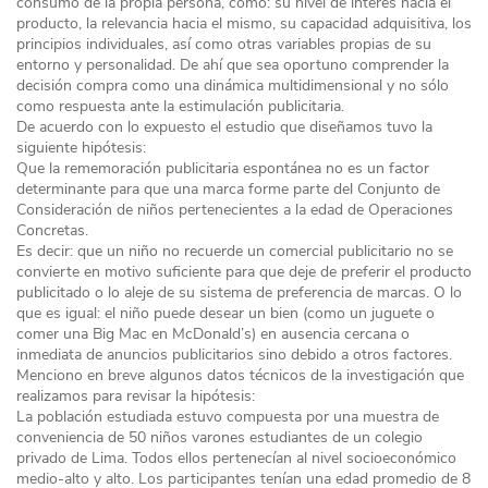
consumo de la propia persona, como: su nivel de interés hacia el
producto, la relevancia hacia el mismo, su capacidad adquisitiva, los
principios individuales, así como otras variables propias de su
entorno y personalidad. De ahí que sea oportuno comprender la
decisión compra como una dinámica multidimensional y no sólo
como respuesta ante la estimulación publicitaria.
De acuerdo con lo expuesto el estudio que diseñamos tuvo la
siguiente hipótesis:
Que la rememoración publicitaria espontánea no es un factor
determinante para que una marca forme parte del Conjunto de
Consideración de niños pertenecientes a la edad de Operaciones
Concretas.
Es decir: que un niño no recuerde un comercial publicitario no se
convierte en motivo suficiente para que deje de preferir el producto
publicitado o lo aleje de su sistema de preferencia de marcas. O lo
que es igual: el niño puede desear un bien (como un juguete o
comer una Big Mac en McDonald’s) en ausencia cercana o
inmediata de anuncios publicitarios sino debido a otros factores.
Menciono en breve algunos datos técnicos de la investigación que
realizamos para revisar la hipótesis:
La población estudiada estuvo compuesta por una muestra de
conveniencia de 50 niños varones estudiantes de un colegio
privado de Lima. Todos ellos pertenecían al nivel socioeconómico
medio-alto y alto. Los participantes tenían una edad promedio de 8