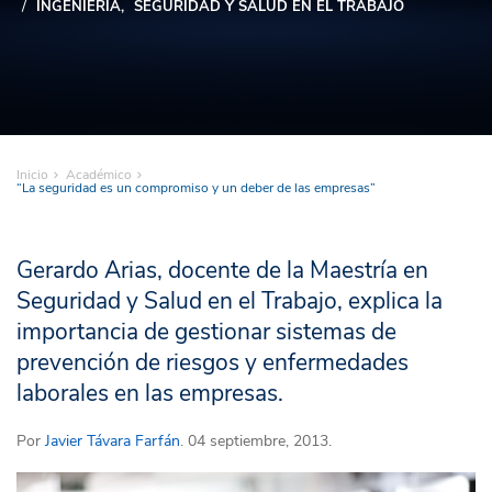
INGENIERÍA
SEGURIDAD Y SALUD EN EL TRABAJO
Inicio
Académico
“La seguridad es un compromiso y un deber de las empresas”
Gerardo Arias, docente de la Maestría en
Seguridad y Salud en el Trabajo, explica la
importancia de gestionar sistemas de
prevención de riesgos y enfermedades
laborales en las empresas.
Por
Javier Távara Farfán
. 04 septiembre, 2013.