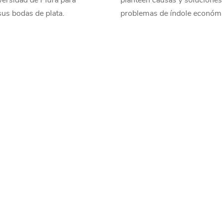
versidad de Piura para
planteen causas y soluciones
sus bodas de plata.
problemas de índole económ