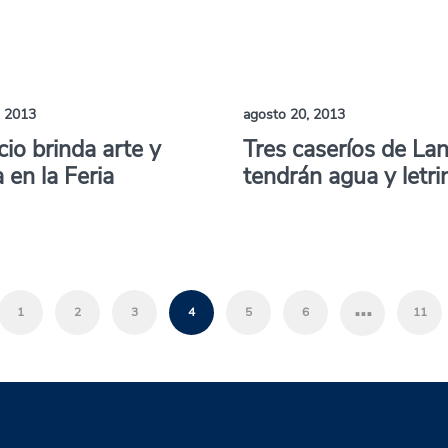
, 2013
agosto 20, 2013
io brinda arte y
Tres caseríos de La
 en la Feria
tendrán agua y letri
…
1
2
3
4
5
6
11