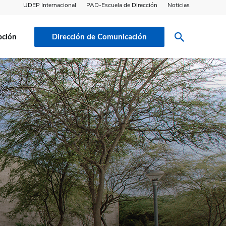
UDEP Internacional
PAD-Escuela de Dirección
Noticias
pción
Dirección de Comunicación