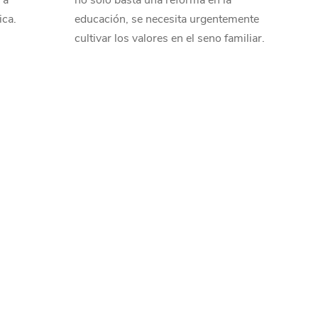
 a
no solo basta una reforma en la
ica.
educación, se necesita urgentemente
cultivar los valores en el seno familiar.