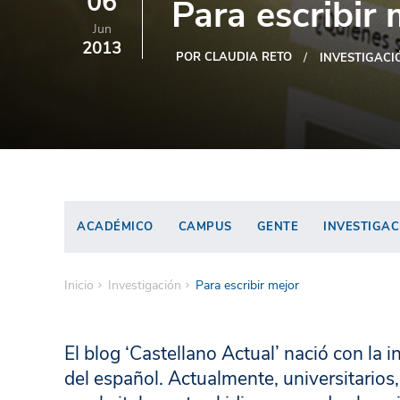
06
Para escribir 
Jun
2013
POR CLAUDIA RETO
INVESTIGACI
ACADÉMICO
CAMPUS
GENTE
INVESTIGAC
Inicio
Investigación
Para escribir mejor
El blog ‘Castellano Actual’ nació con la 
del español. Actualmente, universitarios