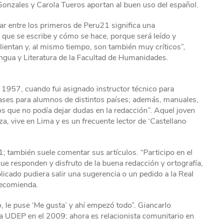
Gonzales y Carola Tueros aportan al buen uso del español.
ar entre los primeros de Peru21 significa una
que se escribe y cómo se hace, porque será leído y
lientan y, al mismo tiempo, son también muy críticos”,
ngua y Literatura de la Facultad de Humanidades.
en 1957, cuando fui asignado instructor técnico para
lases para alumnos de distintos países; además, manuales,
os que no podía dejar dudas en la redacción”. Aquel joven
, vive en Lima y es un frecuente lector de ‘Castellano
1; también suele comentar sus artículos. “Participo en el
que responden y disfruto de la buena redacción y ortografía,
licado pudiera salir una sugerencia o un pedido a la Real
recomienda.
ro, le puse ‘Me gusta’ y ahí empezó todo”. Giancarlo
a UDEP en el 2009; ahora es relacionista comunitario en