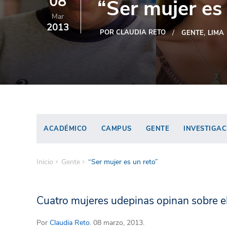
08
“Ser mujer es
Mar
2013
POR CLAUDIA RETO
GENTE
LIMA
ACADÉMICO
CAMPUS
GENTE
INVESTIGAC
Inicio
Gente
“Ser mujer es un reto”
Cuatro mujeres udepinas opinan sobre el 
Por
Claudia Reto
. 08 marzo, 2013.