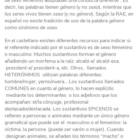
de sexo femenino adoptaban una conducta diferente”
.
Es
decir, las palabras tienen
género
(y no
sexo
), mientras que
los seres vivos tienen
sexo
(y no
género
). Según la RAE, en
español no existe tradición de uso de la palabra
género
como sinónimo de
sexo
.
En el castellano existen diferentes recursos para indicar si
el referente indicado por el sustantivo es de sexo femenino
o masculino: Muchos sustantivos forman el género
añadiendo un morfema a la raíz: alcald-e/ alcald-esa,
president-e/ president-a, etc. Otros, llamados
HETERÓNIMOS utilizan palabras diferentes:
hombre/mujer, yerno/nuera… Los sustantivos llamados
COMUNES en cuanto al género, lo hacen explícito
mediante los determinantes o los adjetivos que los
acompañan: el/la cónyuge, profesional
destacado/destacada. Los sustantivos EPICENOS se
refieren a personas o animales mediante un único género
gramatical que puede ser el masculino o el femenino: la
víctima, la persona (puede ser varón o mujer). Cuando
designan animales, se añaden los términos “macho” o