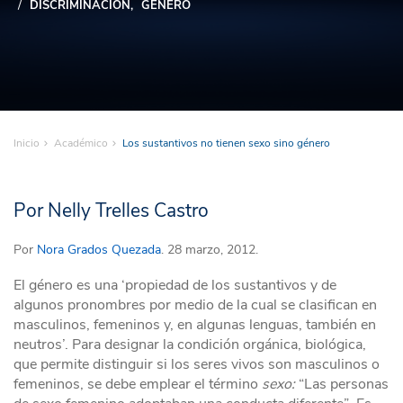
DISCRIMINACIÓN
GÉNERO
Inicio
Académico
Los sustantivos no tienen sexo sino género
Por Nelly Trelles Castro
Por
Nora Grados Quezada
. 28 marzo, 2012.
El género es una ‘propiedad de los sustantivos y de
algunos pronombres por medio de la cual se clasifican en
masculinos, femeninos y, en algunas lenguas, también en
neutros’. Para designar la condición orgánica, biológica,
que permite distinguir si los seres vivos son masculinos o
femeninos, se debe emplear el término
sexo:
“Las personas