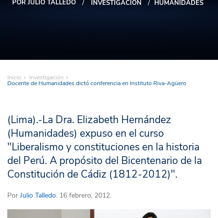
POR JULIO TALLEDO
INVESTIGACIÓN
HUMANIDADES
Inicio
Investigación
Docente de Humanidades dictó conferencia en Instituto Riva-Agüero
(Lima).-La Dra. Elizabeth Hernández
(Humanidades) expuso en el curso
"Liberalismo y constituciones en la historia
del Perú. A propósito del Bicentenario de la
Constitución de Cádiz (1812-2012)".
Por
Julio Talledo
. 16 febrero, 2012.