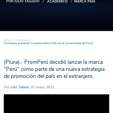
POR JULIO TALLEDO
ACADÉMICO
MARCA PAÍS
Inicio
Académico
Promperú presentó la nueva Marca País en la Universidad de Piura
(Piura).- PromPerú decidió lanzar la marca
"Perú" como parte de una nueva estrategia
de promoción del país en el extranjero.
Por
Julio Talledo
. 02 mayo, 2011.