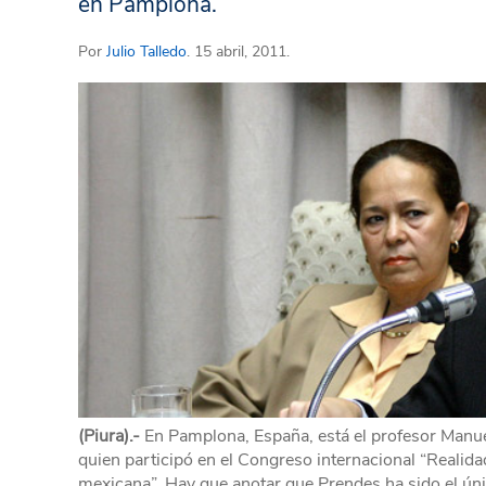
en Pamplona.
Por
Julio Talledo
. 15 abril, 2011.
(Piura).-
En Pamplona, España, está el profesor Manue
quien participó en el Congreso internacional “Realidad 
mexicana”. Hay que anotar que Prendes ha sido el úni