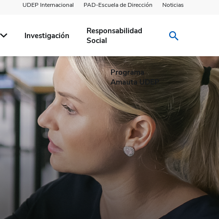
UDEP Internacional
PAD-Escuela de Dirección
Noticias
Responsabilidad
Investigación
Social
Programa
Amauta UDEP