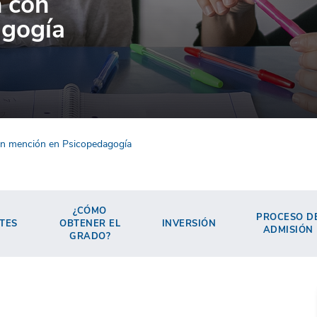
n con
agogía
on mención en Psicopedagogía
¿CÓMO
PROCESO D
TES
OBTENER EL
INVERSIÓN
ADMISIÓN
GRADO?