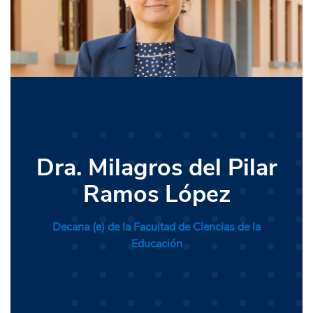
Dra. Claudia
Dra. Milagros del Pilar
Mgtr. Gabriela Verónica
Mgtr. Milena Lema
Mgtr. Alan Patroni
Hermelinda Mezones
Ramos López
Alcalá Adrianzén
Muñoz
León
Rueda
Decana (e) de la Facultad de Ciencias de la
Director de Posgrado y Extensión
Directora de Departamento
Vicedecana Académica
Educación
Directora de Estudios