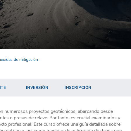
medidas de mitigación
NTE
INVERSIÓN
INSCRIPCIÓN
l en numerosos proyectos geotécnicos, abarcando desde
tes o presas de relave. Por tanto, es crucial examinarlos y
xto profesional. Este curso ofrece una guía detallada sobre
ción del suelo, así como medidas de mitigación de daños que