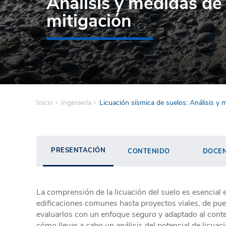
Análisis y medidas de
mitigación
Inicio
Ingeniería
Licuación sísmica de suelos: Análisis y 
PRESENTACIÓN
CONTENIDO
DOCE
La comprensión de la licuación del suelo es esencia
edificaciones comunes hasta proyectos viales, de puen
evaluarlos con un enfoque seguro y adaptado al conte
cómo llevar a cabo un análisis del potencial de licua