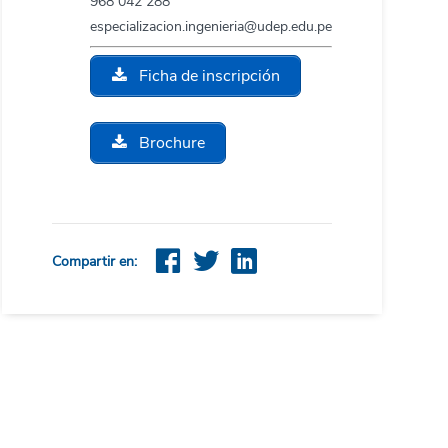
968 042 288
especializacion.ingenieria@udep.edu.pe
Ficha de inscripción
Brochure
Compartir en: