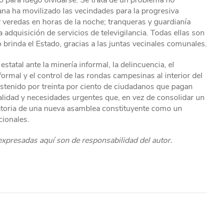
 para luego olvidarse. Se trata de un problema no
adana ha movilizado las vecindades para la progresiva
s y veredas en horas de la noche; tranqueras y guardianía
 adquisición de servicios de televigilancia. Todas ellas son
brinda el Estado, gracias a las juntas vecinales comunales.
statal ante la minería informal, la delincuencia, el
ormal y el control de las rondas campesinas al interior del
sostenido por treinta por ciento de ciudadanos que pagan
alidad y necesidades urgentes que, en vez de consolidar un
atoria de una nueva asamblea constituyente como un
cionales.
 expresadas aquí son de responsabilidad del autor.