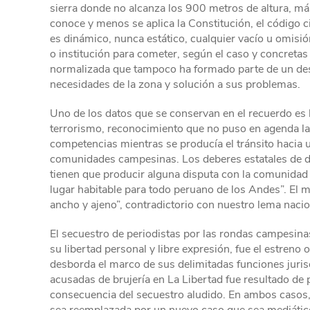
sierra donde no alcanza los 900 metros de altura, má
conoce y menos se aplica la Constitución, el código ci
es dinámico, nunca estático, cualquier vacío u omisi
o institución para cometer, según el caso y concretas c
normalizada que tampoco ha formado parte de un desa
necesidades de la zona y solución a sus problemas.
Uno de los datos que se conservan en el recuerdo es 
terrorismo, reconocimiento que no puso en agenda l
competencias mientras se producía el tránsito hacia un
comunidades campesinas. Los deberes estatales de dar
tienen que producir alguna disputa con la comunidad s
lugar habitable para todo peruano de los Andes”. El m
ancho y ajeno”, contradictorio con nuestro lema naciona
El secuestro de periodistas por las rondas campesina
su libertad personal y libre expresión, fue el estreno 
desborda el marco de sus delimitadas funciones juris
acusadas de brujería en La Libertad fue resultado de p
consecuencia del secuestro aludido. En ambos casos, 