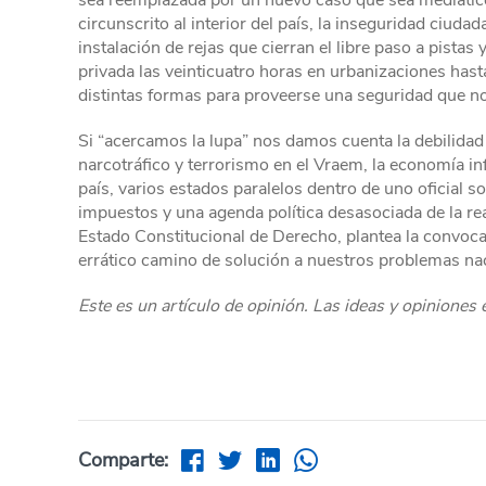
sea reemplazada por un nuevo caso que sea mediático
circunscrito al interior del país, la inseguridad ciud
instalación de rejas que cierran el libre paso a pista
privada las veinticuatro horas en urbanizaciones hasta
distintas formas para proveerse una seguridad que no 
Si “acercamos la lupa” nos damos cuenta la debilidad e
narcotráfico y terrorismo en el Vraem, la economía inf
país, varios estados paralelos dentro de uno oficial 
impuestos y una agenda política desasociada de la re
Estado Constitucional de Derecho, plantea la convoc
errático camino de solución a nuestros problemas na
Este es un artículo de opinión. Las ideas y opiniones
Comparte: