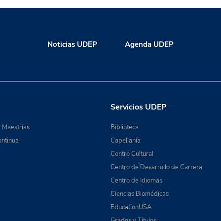
Noticias UDEP
Agenda UDEP
Servicios UDEP
 Maestrías
Biblioteca
ntinua
Capellanía
Centro Cultural
Centro de Desarrollo de Carrera
Centro de Idiomas
Ciencias Biomédicas
EducationUSA
Grados y Títulos