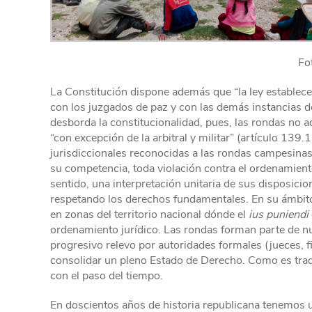
Fo
La Constitución dispone además que “la ley establece
con los juzgados de paz y con las demás instancias del
desborda la constitucionalidad, pues, las rondas no ad
“con excepción de la arbitral y militar” (artículo 139
jurisdiccionales reconocidas a las rondas campesinas 
su competencia, toda violación contra el ordenamiento
sentido, una interpretación unitaria de sus disposici
respetando los derechos fundamentales. En su ámbito
en zonas del territorio nacional dónde el
ius puniendi
ordenamiento jurídico. Las rondas forman parte de nu
progresivo relevo por autoridades formales (jueces, fi
consolidar un pleno Estado de Derecho. Como es tradic
con el paso del tiempo.
En doscientos años de historia republicana tenemos u