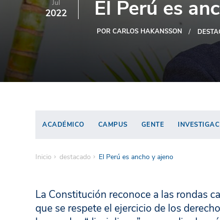
El Perú es an
Jul
2022
POR CARLOS HAKANSSON
DESTA
ACADÉMICO
CAMPUS
GENTE
INVESTIGAC
Inicio
destacado
El Perú es ancho y ajeno
La Constitución reconoce a las rondas c
que se respete el ejercicio de los dere