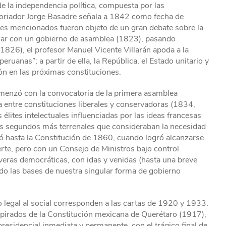
e la independencia política, compuesta por las
toriador Jorge Basadre señala a 1842 como fecha de
nales mencionados fueron objeto de un gran debate sobre la
zar con un gobierno de asamblea (1823), pasando
(1826), el profesor Manuel Vicente Villarán apoda a la
uanas”; a partir de ella, la República, el Estado unitario y
ón en las próximas constituciones.
enzó con la convocatoria de la primera asamblea
a entre constituciones liberales y conservadoras (1834,
lites intelectuales influenciadas por las ideas francesas
os segundos más terrenales que consideraban la necesidad
ó hasta la Constitución de 1860, cuando logró alcanzarse
erte, pero con un Consejo de Ministros bajo control
veras democráticas, con idas y venidas (hasta una breve
o las bases de nuestra singular forma de gobierno
do legal al social corresponden a las cartas de 1920 y 1933.
spirados de la Constitución mexicana de Querétaro (1917),
residencial inmediata y permanente, con el trágico final de