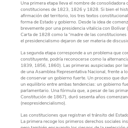
Una primera etapa lleva el nombre de consolidadora d
constituciones de 1823, 1826 y 1828. Si bien el his
afirmación del territorio, los tres textos constitucio
forma de Estado y gobierno. Desde la idea de comen
brevemente por una presidencia vitalicia con Bolívar 
Carta de 1828 como la “madre de las constituciones per
el presidencialismo dejaron de ser materia de discusi
La segunda etapa corresponde a un problema que com
constituyente, podría reconocerse como la alternanci
1839, 1856, 1860). Las primeras auspiciadas por las é
de una Asamblea Representativa Nacional, frente a l
de conservar un gobierno fuerte. Un proceso que dur
un equilibrio entre ambas tendencias: un gobierno fu
parlamentario. Una fórmula que, a pesar de las prima
Constitución de 1867), duró sesenta años comenzand
(neopresidencialismo).
Las constituciones que registran el tránsito del Esta
La primera recoge los primeros derechos sociales in
pero también ensayando los riesgos de la reelección p