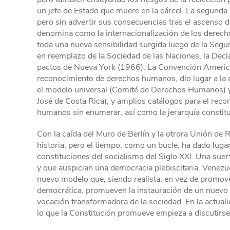
un jefe de Estado que muere en la cárcel. La segunda
pero sin advertir sus consecuencias tras el ascenso de
denomina como la internacionalización de los derec
toda una nueva sensibilidad surgida luego de la Seg
en reemplazo de la Sociedad de las Naciones, la Dec
pactos de Nueva York (1966). La Convención American
reconocimiento de derechos humanos, dio lugar a la a
el modelo universal (Comité de Derechos Humanos) y 
José de Costa Rica), y amplios catálogos para el rec
humanos sin enumerar, así como la jerarquía constituc
Con la caída del Muro de Berlín y la otrora Unión de R
historia, pero el tiempo, como un bucle, ha dado luga
constituciones del socialismo del Siglo XXI. Una suer
y que auspician una democracia plebiscitaria. Venezu
nuevo modelo que, siendo realista, en vez de promover
democrática, promueven la instauración de un nuevo r
vocación transformadora de la sociedad. En la actualid
lo que la Constitución promueve empieza a discutirse 