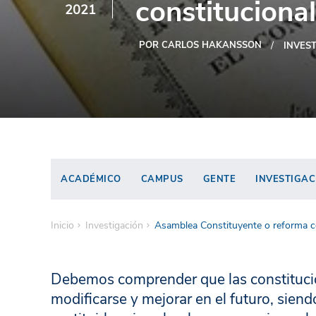
constitucional
2021
POR CARLOS HAKANSSON
INVES
ACADÉMICO
CAMPUS
GENTE
INVESTIGAC
Inicio
Investigación
Asamblea Constituyente o reforma co
Debemos comprender que las constitucio
modificarse y mejorar en el futuro, sien