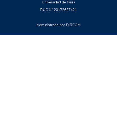
Universidad de Piura
RUC N° 20172627421
Administrado por DIRCOM