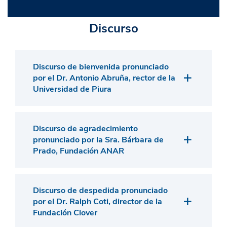
y se extendió con éxito a Colombia, México y Perú.
Tiene entre sus fines el de promover los Derechos del
Niño, atendiendo aspectos asistenciales, de
Discurso
orientación y prevención de situaciones de riesgo.
Ver premiación.
Discurso de bienvenida pronunciado
por el Dr. Antonio Abruña, rector de la
Universidad de Piura
Discurso de agradecimiento
pronunciado por la Sra. Bárbara de
Prado, Fundación ANAR
Discurso de despedida pronunciado
por el Dr. Ralph Coti, director de la
Fundación Clover