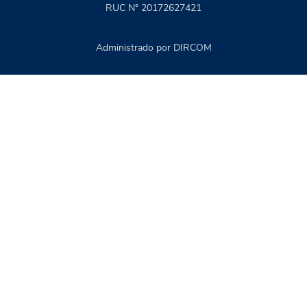
RUC N° 20172627421
Administrado por DIRCOM