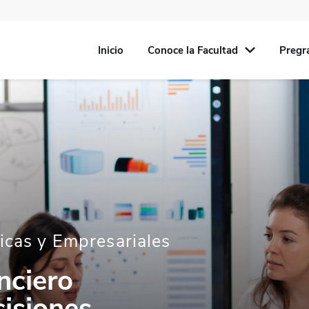
Inicio
Conoce la Facultad
Pregr
icas y Empresariales
nciero
cisiones