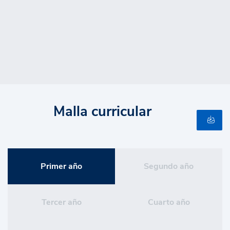
cambios de precios, tasas de interés o riesgos. Esta
comprensión es fundamental para diseñar estrategias de
inversión, fijar precios, evaluar proyectos o gestionar
portafolios con criterio técnico y visión de negocio.
Malla curricular
Primer año
Segundo año
Tercer año
Cuarto año