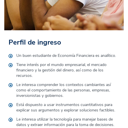
Perfil de ingreso
Perfil de egreso
Un buen estudiante de Economía Financiera
es
analítico
.
El egresado de la carrera de Economía Financiera de la UDEP será
caracterizado como un profesional:
Tiene interés por el mundo empresarial, el mercado
financiero y la gestión del dinero, así como de los
Con una sólida formación en teoría económica y financiera, es
recursos.
capaz de desempeñarse en diversas áreas del ecosistema
Le interesa comprender los contextos cambiantes así
financiero global.
como el comportamiento de las personas, empresas,
Resuelve problemas de modo efectivo y tiene capacidad de
inversionistas y gobiernos.
análisis
Está dispuesto a usar instrumentos cuantitativos para
Tiene una sólida formación ética y es capaz de liderar equipos
explicar sus argumentos y explorar soluciones factibles.
Posee una comprensión integral del funcionamiento de los
Le interesa utilizar la tecnología para manejar bases de
mercados financieros, el comportamiento de los agentes
datos y extraer información para la toma de decisiones.