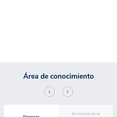
económicos y los factores que influyen en la estabilidad y
crecimiento económico del país.
Podrá insertarse profesionalmente en:
Bancos y financieras
|
Fondos mutuos,
AFP y compañías de seguros
|
Family offices, auditoras y firmas de consultoría
|
Organismos reguladores y multilaterales
|
Empresas corporativas de sectores
estratégicos
|
Fintech, startups y plataformas de inversión digital.
Área de conocimiento
Economía de la
Finanzas