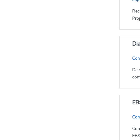
Rec
Prop
Dia
Com
De c
cont
EB
Com
Con
EBS