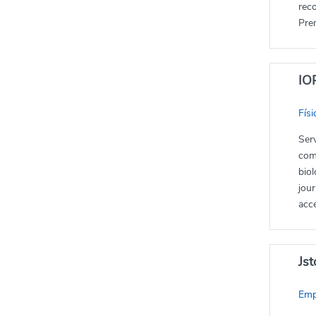
rec
Pre
IO
Físi
Serv
comp
biol
jour
acc
Jst
Emp