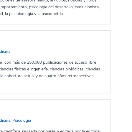
pciones de asesoramiento, artículos, noticias y libros
comportamiento, psicología del desarrollo, evolucionista,
d, la psicobiología y la psicometría.
dicina
vier, con más de 250,000 publicaciones de acceso libre
ncias físicas e ingeniería, ciencias biológicas, ciencias
 la cobertura actual y de cuatro años retrospectivos
icina, Psicología
 científica, revisada por pares y editada por la editorial