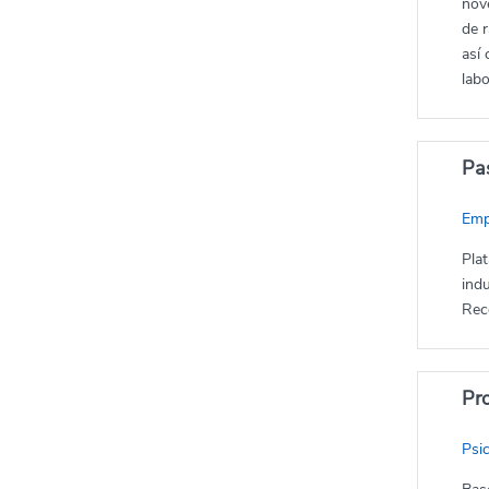
nove
de r
así 
labo
Pa
Emp
Pla
ind
Rec
Pr
Psi