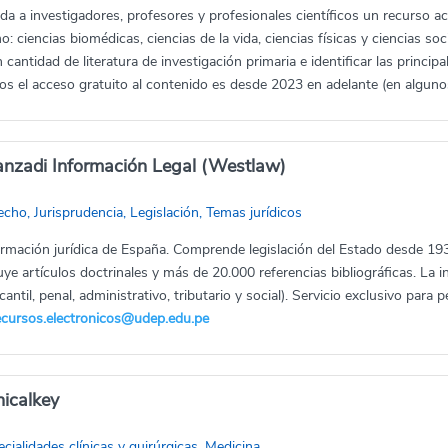
da a investigadores, profesores y profesionales científicos un recurso aca
: ciencias biomédicas, ciencias de la vida, ciencias físicas y ciencias soc
 cantidad de literatura de investigación primaria e identificar las princi
los el acceso gratuito al contenido es desde 2023 en adelante (en algun
anzadi Información Legal (Westlaw)
cho, Jurisprudencia, Legislación, Temas jurídicos
ormación jurídica de España. Comprende legislación del Estado desde 193
uye artículos doctrinales y más de 20.000 referencias bibliográficas. La i
antil, penal, administrativo, tributario y social). Servicio exclusivo para 
ecursos.electronicos@udep.edu.pe
nicalkey
cialidades clínicas y quirúrgicas, Medicina