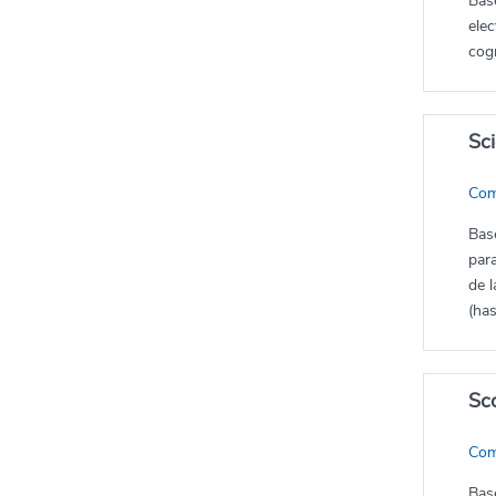
Base
elec
cogn
Sc
Com
Base
para
de l
(has
Sc
Com
Base