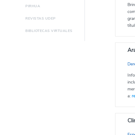
Brin
PIRHUA
como
gran
REVISTAS UDEP
títu
BIBLIOTECAS VIRTUALES
Ar
Dere
Inf
incl
merc
a:
r
Cli
Espe