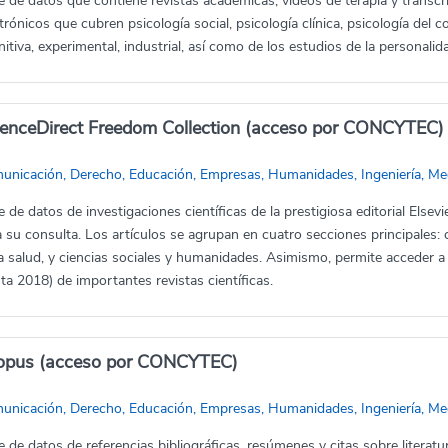
 de datos que contiene revistas académicas, videos de terapia y transcri
trónicos que cubren psicología social, psicología clínica, psicología del 
itiva, experimental, industrial, así como de los estudios de la personalida
ienceDirect Freedom Collection (acceso por CONCYTEC)
unicación, Derecho, Educación, Empresas, Humanidades, Ingeniería, Me
 de datos de investigaciones científicas de la prestigiosa editorial Else
 su consulta. Los artículos se agrupan en cuatro secciones principales: cie
a salud, y ciencias sociales y humanidades. Asimismo, permite acceder a
ta 2018) de importantes revistas científicas.
opus (acceso por CONCYTEC)
unicación, Derecho, Educación, Empresas, Humanidades, Ingeniería, Med
 de datos de referencias bibliográficas, resúmenes y citas sobre literatura