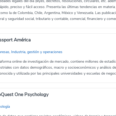
dades legales del día (leyes, decretos, resoluciones, circulares, etc. ade
ápido, preciso y fácil acceso. Presenta las últimas tendencias en materia 
como la de Colombia, Chile, Argentina, México y Venezuela. Las publicac
ral y seguridad social, tributario y contable, comercial, financiero y comer
ssport América
resas, Industria, gestión y operaciones
taforma online de investigación de mercado, contiene millones de estadís
ustriales con datos demográficos, macro y socioeconómicos y análisis d
onocida y utilizada por las principales universidades y escuelas de nego
oQuest One Psychology
cología