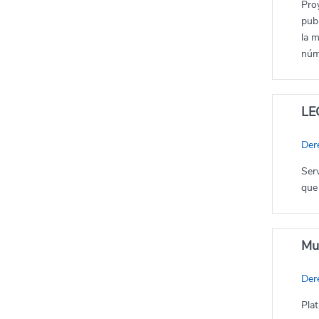
Proy
pub
la m
núm
LE
Dere
Ser
que
Mul
Dere
Pla