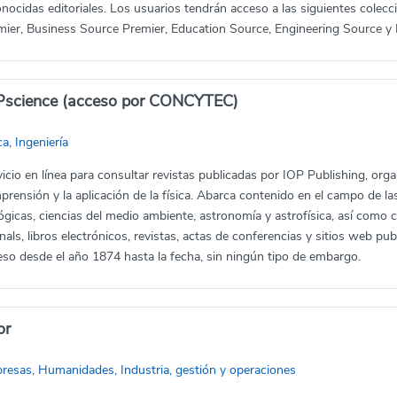
onocidas editoriales. Los usuarios tendrán acceso a las siguientes col
mier, Business Source Premier, Education Source, Engineering Source y
Pscience (acceso por CONCYTEC)
ca, Ingeniería
icio en línea para consultar revistas publicadas por IOP Publishing, organ
rensión y la aplicación de la física. Abarca contenido en el campo de las 
ógicas, ciencias del medio ambiente, astronomía y astrofísica, así como c
nals, libros electrónicos, revistas, actas de conferencias y sitios web 
eso desde el año 1874 hasta la fecha, sin ningún tipo de embargo.
or
resas, Humanidades, Industria, gestión y operaciones