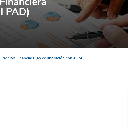
 Financiera
el PAD)
Dirección Financiera (en colaboración con el PAD)