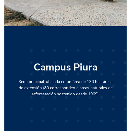
Campus Piura
Campus Lima
Ubicado en el centro turístico y comercial del distrito
Sede principal, ubicada en un área de 130 hectáreas
de Miraflores, que comprende una infraestructura de
de extensión (80 corresponden a áreas naturales de
reforestación sostenido desde 1969).
23 mil metros cuadrados.